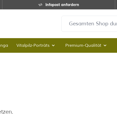
Infopost anfordern
inga
Vitalpilz-Porträts
Premium-Qualität
Untermenü für Kategorie Vitalpi
Unter
etzen.