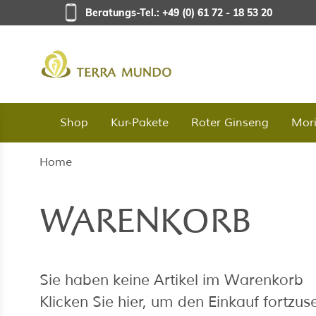
Direkt zum Inhalt
Beratungs-Tel.: +49 (0) 61 72 - 18 53 20
Shop
Kur-Pakete
Roter Ginseng
Mor
Home
WARENKORB
Sie haben keine Artikel im Warenkorb
Klicken Sie
hier
, um den Einkauf fortzus