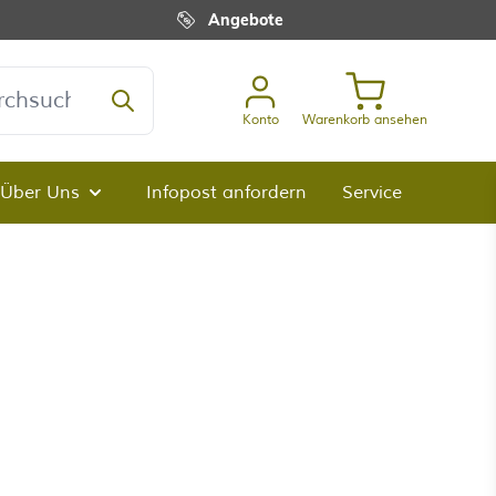
Angebote
Konto
Warenkorb ansehen
Über Uns
Infopost anfordern
Service
lz-Porträts anzeigen
menü für Kategorie Premium-Qualität anzeigen
Untermenü für Kategorie Über Uns anzeigen