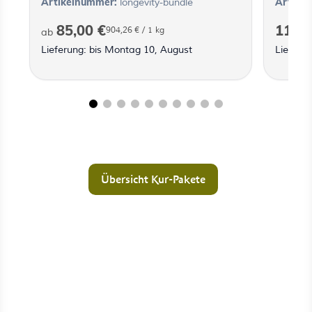
Artikelnummer:
Artike
longevity-bundle
85,00 €
119,0
904,26 €
/ 1 kg
ab
Lieferung: bis Montag 10, August
Lieferu
Übersicht Kur-Pakete