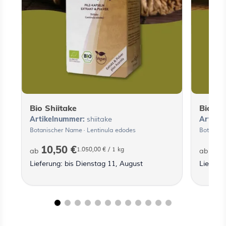
Bio Shiitake
Bio Re
Artikelnummer:
Artike
shiitake
Botanischer Name · Lentinula edodes
Botanisc
10,50 €
10,
1.050,00 €
/ 1 kg
ab
ab
Lieferung: bis Dienstag 11, August
Lieferun