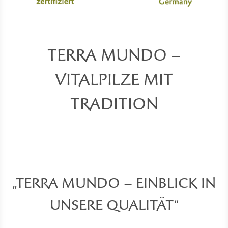
TERRA MUNDO –
ermenü für Kategorie Vitalpilz-Porträts
VITALPILZE MIT
ermenü für Kategorie Premium-Qualität
TRADITION
ermenü für Kategorie Über Uns anzeige
„TERRA MUNDO – EINBLICK IN
UNSERE QUALITÄT“