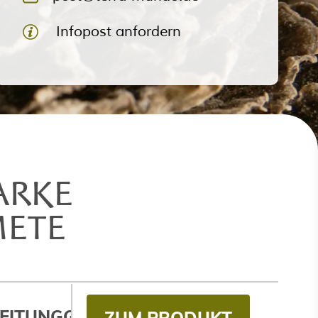
Infopost anfordern
ARKE
METE
EITUNG
GESCHICHTE
KULTIVIERUNG
ZUM PRODUKT