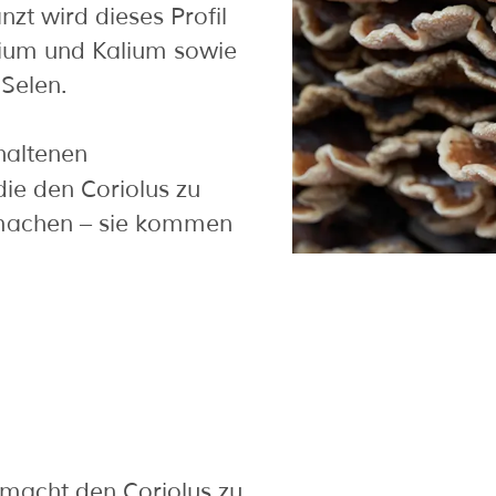
zt wird dieses Profil
cium und Kalium sowie
Selen.
haltenen
 die den Coriolus zu
e machen – sie kommen
macht den Coriolus zu