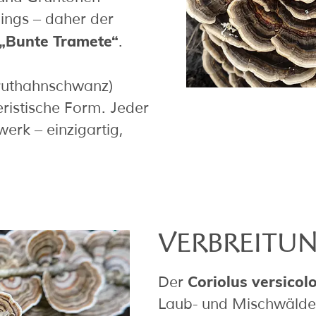
lings – daher der
„Bunte Tramete“
.
ruthahnschwanz)
eristische Form. Jeder
werk – einzigartig,
VERBREITU
Coriolus versicol
Der
Laub- und Mischwälde