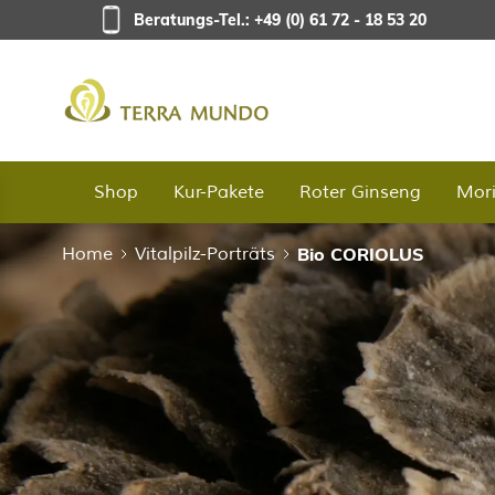
Direkt zum Inhalt
Beratungs-Tel.: +49 (0) 61 72 - 18 53 20
Shop
Kur-Pakete
Roter Ginseng
Mor
Home
Vitalpilz-Porträts
Bio CORIOLUS