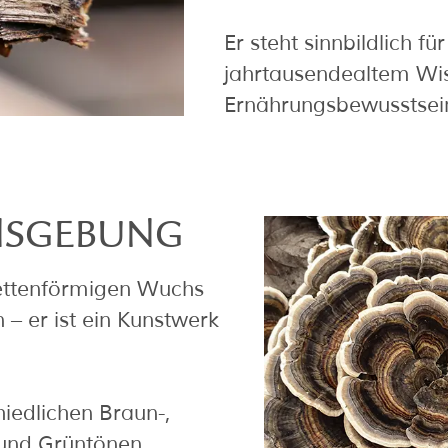
Er steht sinnbildlich f
jahrtausendealtem W
Ernährungsbewusstsei
NSGEBUNG
settenförmigen Wuchs
 – er ist ein Kunstwerk
hiedlichen Braun-,
 und Grüntönen