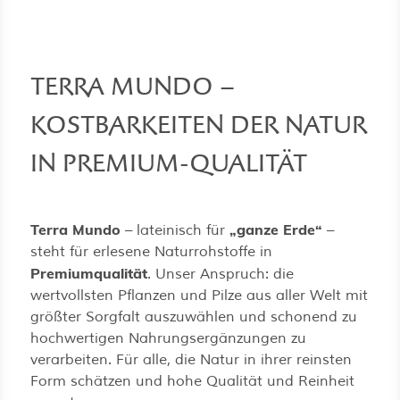
TERRA MUNDO –
ermenü für Kategorie Vitalpilz-Porträts
KOSTBARKEITEN DER NATUR
IN PREMIUM-QUALITÄT
ermenü für Kategorie Premium-Qualität
Terra Mundo
„ganze Erde“
– lateinisch für
–
ermenü für Kategorie Über Uns anzeige
steht für erlesene Naturrohstoffe in
Premiumqualität
. Unser Anspruch: die
wertvollsten Pflanzen und Pilze aus aller Welt mit
größter Sorgfalt auszuwählen und schonend zu
hochwertigen Nahrungsergänzungen zu
verarbeiten. Für alle, die Natur in ihrer reinsten
Form schätzen und hohe Qualität und Reinheit