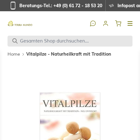
Direkt zum Inhalt
Beratungs-Tel.: +49 (0) 61 72 - 18 53 20
Infopost a
Vitalpilze - Naturheilkraft mit Tradition
Home