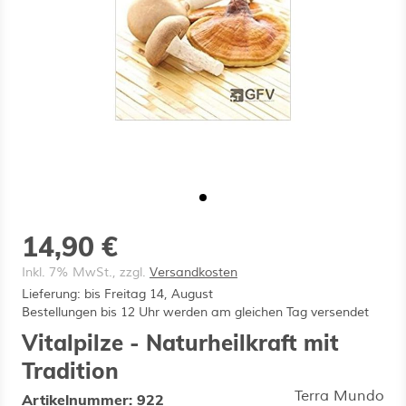
ermenü für Kategorie Vitalpilz-Porträts
ermenü für Kategorie Premium-Qualität
ermenü für Kategorie Über Uns anzeige
14,90 €
Inkl. 7% MwSt., zzgl.
Versandkosten
Lieferung: bis Freitag 14, August
Bestellungen bis 12 Uhr werden am gleichen Tag versendet
Vitalpilze - Naturheilkraft mit
Tradition
Terra Mundo
Artikelnummer:
922