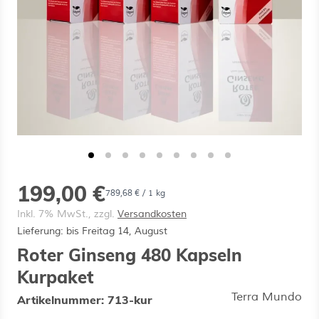
ermenü für Kategorie Vitalpilz-Porträts
ermenü für Kategorie Premium-Qualität
ermenü für Kategorie Über Uns anzeige
199,00 €
789,68 €
/ 1 kg
Inkl. 7% MwSt., zzgl.
Versandkosten
Lieferung: bis Freitag 14, August
Roter Ginseng 480 Kapseln
Kurpaket
Terra Mundo
Artikelnummer:
713-kur