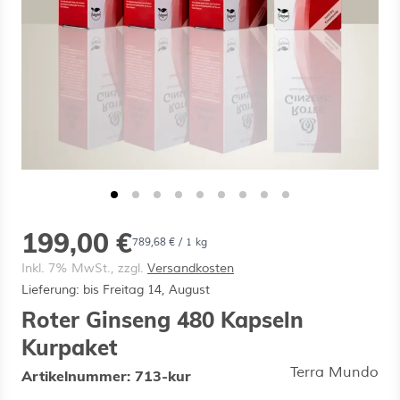
ermenü für Kategorie Vitalpilz-Porträts
ermenü für Kategorie Premium-Qualität
ermenü für Kategorie Über Uns anzeige
199,00 €
789,68 €
/ 1 kg
Inkl. 7% MwSt., zzgl.
Versandkosten
Lieferung: bis Freitag 14, August
Roter Ginseng 480 Kapseln
Kurpaket
Terra Mundo
Artikelnummer:
713-kur